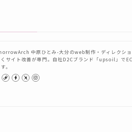
morrowArch 中原ひとみ-大分のweb制作・ディレク
くサイト改善が専門。自社D2Cブランド「upsoil」でE
ます。