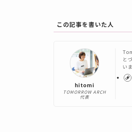
この記事を書いた人
To
とづ
い
hitomi
TOMORROW ARCH
代表